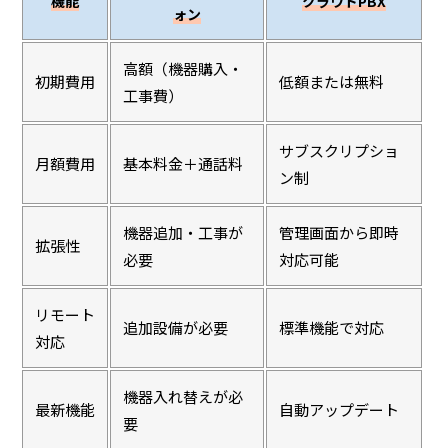
機能
クラウドPBX
ォン
高額（機器購入・
初期費用
低額または無料
工事費）
サブスクリプショ
月額費用
基本料金＋通話料
ン制
機器追加・工事が
管理画面から即時
拡張性
必要
対応可能
リモート
追加設備が必要
標準機能で対応
対応
機器入れ替えが必
最新機能
自動アップデート
要