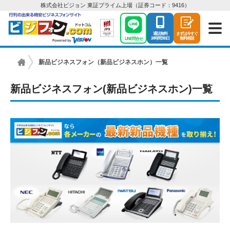
株式会社ビジョン 東証プライム上場（証券コード：9416）
通話無料
まずは今すぐ
24時間365日
無料相談
LINE問合せ
新品ビジネスフォン（新品ビジネスホン）一覧
ビ
ジ
新品ビジネスフォン(新品ビジネスホン)一覧
ネ
ス
フ
ォ
ン
は
【ビ
ジ
フ
ォ
ン