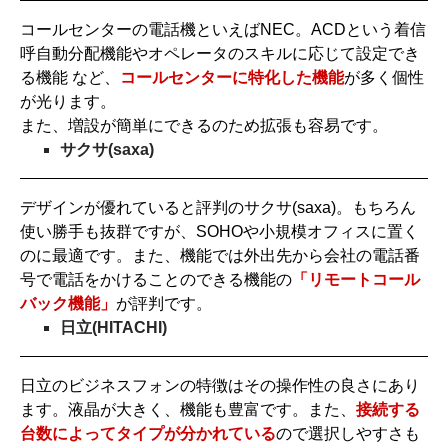
コールセンターの電話機といえばNEC。ACDという着信
呼自動分配機能やオペレータのスキルに応じて設定でき
る機能 など、
コールセンターに特化した機能
が多く個性
が光ります。
また、増設が簡単にできるのため拡張も容易です。
サクサ(saxa)
デザインが優れていると評判のサクサ(saxa)。もちろん
使い勝手も抜群ですが、SOHOや小規模オフィスに置く
のに最適です。また、機能では外出先から会社の電話番
号で電話をかけることのできる機能の
「リモートコール
バック機能」
が評判です。
日立(HITACHI)
日立のビジネスフォンの特徴はその操作性の良さにあり
ます。液晶が大きく、機能も豊富です。また、
接続する
台数によってタイプが分かれている
ので選択しやすさも