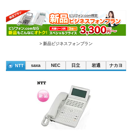
ド
ッ
ト
コ
ム】
HOME
> 新品ビジネスフォンプラン
saxa
NEC
日立
岩通
ナカヨ
NTT