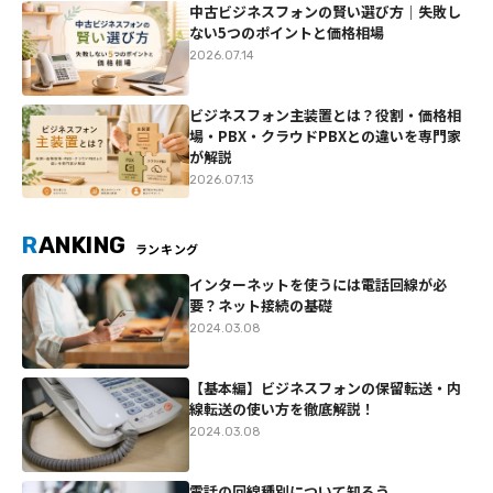
中古ビジネスフォンの賢い選び方｜失敗し
ない5つのポイントと価格相場
2026.07.14
ビジネスフォン主装置とは？役割・価格相
場・PBX・クラウドPBXとの違いを専門家
が解説
2026.07.13
R
ANKING
ランキング
インターネットを使うには電話回線が必
要？ネット接続の基礎
2024.03.08
【基本編】ビジネスフォンの保留転送・内
線転送の使い方を徹底解説！
2024.03.08
電話の回線種別について知ろう