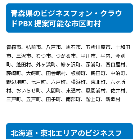
青森県のビジネスフォン・クラウ
ドPBX 提案可能な市区町村
青森市、弘前市、八戸市、黒石市、五所川原市、十和田
市、三沢市、むつ市、つがる市、平川市、平内、今別
町、蓬田村、外ヶ浜町、鰺ヶ沢町、深浦町、西目屋村、
藤崎町、大鰐町、田舎館村、板柳町、鶴田町、中泊町、
野辺地町、七戸町、六戸町、横浜町、東北町、六ヶ所
村、おいらせ町、大間町、東通村、風間浦村、佐井村、
三戸町、五戸町、田子町、南部町、階上町、新郷村
北海道・東北エリアのビジネスフ