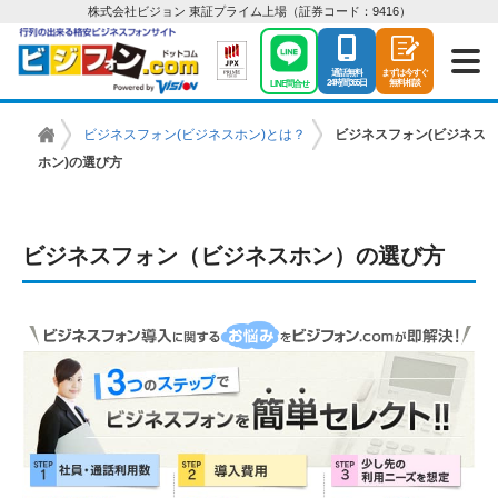
株式会社ビジョン 東証プライム上場（証券コード：9416）
通話無料
まずは今すぐ
24時間365日
無料相談
LINE問合せ
ビジネスフォン(ビジネスホン)とは？
ビジネスフォン(ビジネス
ビ
ホン)の選び方
ジ
ネ
ス
ビジネスフォン（ビジネスホン）の選び方
フ
ォ
ン
は
【ビ
ジ
フ
ォ
ン