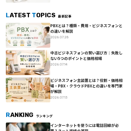
L
ATEST
T
OPICS
最新記事
PBXとは？種類・費用・ビジネスフォンと
の違いを解説
2026.07.28
中古ビジネスフォンの賢い選び方｜失敗し
ない5つのポイントと価格相場
2026.07.14
ビジネスフォン主装置とは？役割・価格相
場・PBX・クラウドPBXとの違いを専門家
が解説
2026.07.13
R
ANKING
ランキング
インターネットを使うには電話回線が必
要？ネット接続の基礎