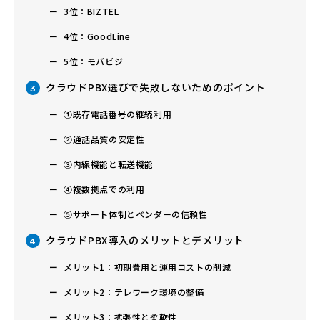
3位：BIZTEL
4位：GoodLine
5位：モバビジ
クラウドPBX選びで失敗しないためのポイント
3
①既存電話番号の継続利用
②通話品質の安定性
③内線機能と転送機能
④複数拠点での利用
⑤サポート体制とベンダーの信頼性
クラウドPBX導入のメリットとデメリット
4
メリット1：初期費用と運用コストの削減
メリット2：テレワーク環境の整備
メリット3：拡張性と柔軟性