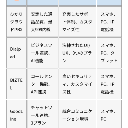
ひかり
安定した通
充実したサポー
スマホ、
クラウ
話品質、最
ト体制、カスタ
PC、IP
ドPBX
大999内線
マイズ性
電話機
ビジネスツ
洗練されたUI/
スマホ、
Dialp
ール連携、
UX、3つのプラ
PC、タ
ad
AI機能
ン
ブレット
コールセン
高いセキュリテ
スマホ、
BIZTE
ター機能、
ィ、カスタマイ
PC、IP
L
API連携
ズ性
電話機
チャットツ
GoodL
統合コミュニケ
スマホ、
ール連携、
ine
ーション環境
PC
3プラン