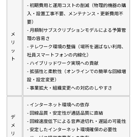
- 初期費用と運用コストの削減（物理的機器の購
入・設置工事不要、メンテナンス・更新費用不
要）
- 月額制サブスクリプションモデルによる予算管
メ
理の容易さ
リ
- テレワーク環境の整備（場所を選ばない利用、
ッ
社員スマートフォンの内線化）
ト
- ハイブリッドワーク実現への貢献
- 拡張性と柔軟性（オンラインでの簡単な回線増
設・設定変更）
- 事業拡大・組織変更への対応のしやすさ
- インターネット環境への依存
- 回線品質・安定性が通話品質に直結
デ
- 回線速度低下による音声途切れ・遅延の可能性
メ
- 安定したインターネット環境確保の必要性
リ