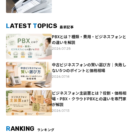
L
ATEST
T
OPICS
最新記事
PBXとは？種類・費用・ビジネスフォンと
の違いを解説
2026.07.28
中古ビジネスフォンの賢い選び方｜失敗し
ない5つのポイントと価格相場
2026.07.14
ビジネスフォン主装置とは？役割・価格相
場・PBX・クラウドPBXとの違いを専門家
が解説
2026.07.13
R
ANKING
ランキング