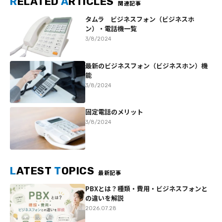
R
ELATED
A
RTICLES
関連記事
タムラ ビジネスフォン（ビジネスホ
ン）・電話機一覧
3/8/2024
最新のビジネスフォン（ビジネスホン）機
能
3/8/2024
固定電話のメリット
3/8/2024
L
ATEST
T
OPICS
最新記事
PBXとは？種類・費用・ビジネスフォンと
の違いを解説
2026.07.28