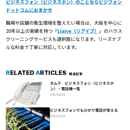
ビジネスフォン（ビジネスホン）のことならビジフォン
ドットコムにおまかせ
職場や店舗の衛生環境を整えたい場合は、大阪を中心に
20年以上の実績を持つ「
Liaive（リアイブ）
」のハウス
クリーニングサービスも選択肢になります。リーズナブ
ルな料金で丁寧に対応しています。
R
ELATED
A
RTICLES
関連記事
タムラ ビジネスフォン（ビジネスホ
ン）・電話機一覧
3/8/2024
ビジネスフォンでもひかり電話が使える
3/8/2024