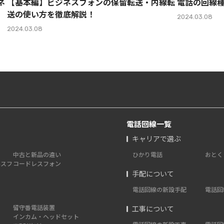
ネ
【基本編】ビジネスフォンの保留転送・内線転
電話の回線
送の使い方を徹底解説！
2024.03.08
2024.03.08
電話回線一覧
キャリアで選ぶ
中古と新品の違い
ひかり電話
おとく
ネスフ
コードレスフォン
手配について
電話回線の新設手配
電話回
留守番電話装置
工事について
インカム・ヘッドセット