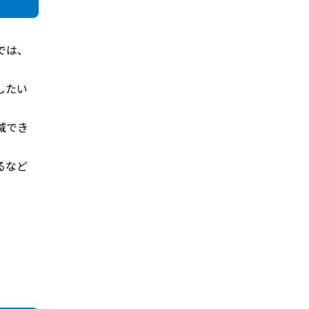
では、
したい
減でき
るなど