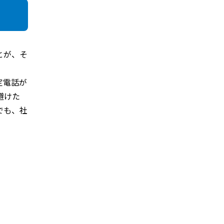
とが、そ
定電話が
避けた
でも、社