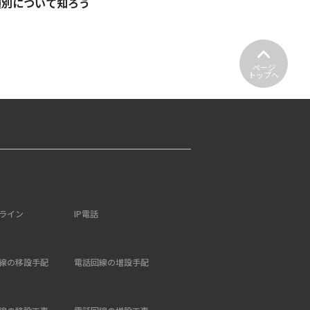
種別について知ろう
ページ
トップへ
ライン
IP電話
線の移設手配
電話回線の増設手配