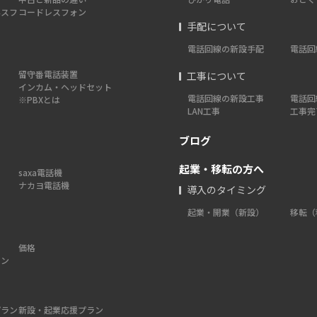
ネスフ
コードレスフォン
手配について
電話回線の新設手配
電話回
留守番電話装置
工事について
インカム・ヘッドセット
電話回線の新設工事
電話回
※PBXとは
LAN工事
工事完
ブログ
起業・移転の方へ
saxa電話機
ナカヨ電話機
導入のタイミング
起業・開業（新設）
移転（
価格
ォン
プラン
新設・起業応援プラン