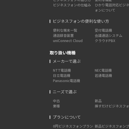
ビジネスフォンの仕組み
ひかり電話対応ビジ
ォンについて
ビジネスフォンの便利な使い方
便利な端末一覧
受付電話機
通話録音装置
会議通話システム
uniConnect Cloud
クラウドPBX
取り扱い機種
メーカーで選ぶ
NTT電話機
NEC電話機
日立電話機
岩通電話機
Panasonic電話機
ニーズで選ぶ
中古
新品
業種
挿すだけビジネスフ
プランについて
0円ビジネスフォンプラン
新品ビジネスフォン