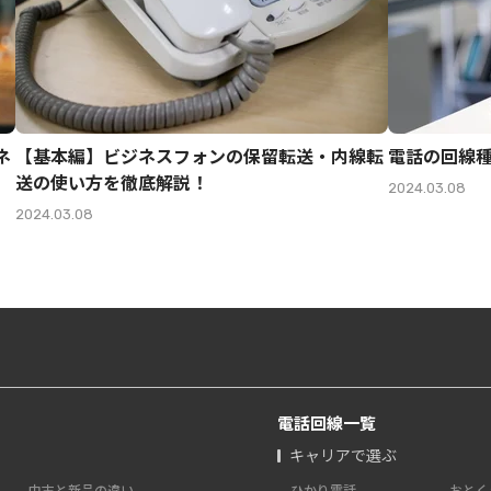
ネ
【基本編】ビジネスフォンの保留転送・内線転
電話の回線
送の使い方を徹底解説！
2024.03.08
2024.03.08
電話回線一覧
キャリアで選ぶ
中古と新品の違い
ひかり電話
おとく