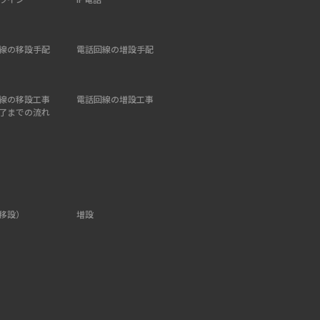
線の移設手配
電話回線の増設手配
線の移設工事
電話回線の増設工事
了までの流れ
移設）
増設