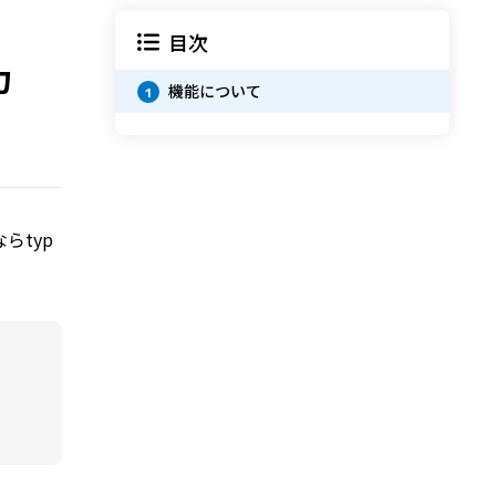
目次
力
機能について
1
らtyp