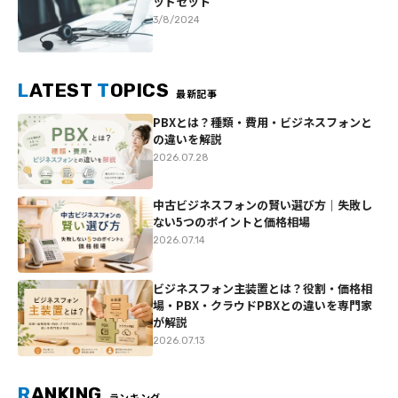
ッドセット
3/8/2024
L
ATEST
T
OPICS
最新記事
PBXとは？種類・費用・ビジネスフォンと
の違いを解説
2026.07.28
中古ビジネスフォンの賢い選び方｜失敗し
ない5つのポイントと価格相場
2026.07.14
ビジネスフォン主装置とは？役割・価格相
場・PBX・クラウドPBXとの違いを専門家
が解説
2026.07.13
R
ANKING
ランキング