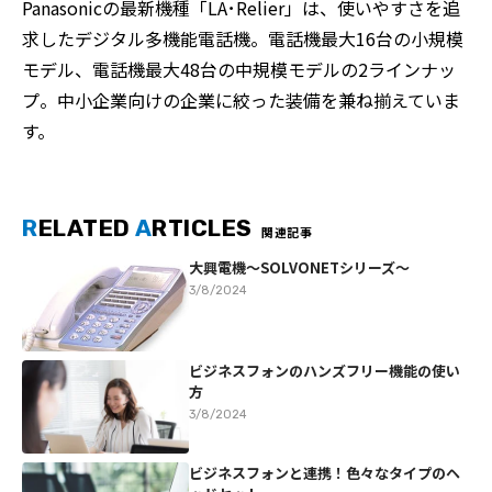
Panasonicの最新機種「LA･Relier」は、使いやすさを追
求したデジタル多機能電話機。電話機最大16台の小規模
モデル、電話機最大48台の中規模モデルの2ラインナッ
プ。中小企業向けの企業に絞った装備を兼ね揃えていま
す。
R
ELATED
A
RTICLES
関連記事
大興電機～SOLVONETシリーズ～
3/8/2024
ビジネスフォンのハンズフリー機能の使い
方
3/8/2024
ビジネスフォンと連携！色々なタイプのヘ