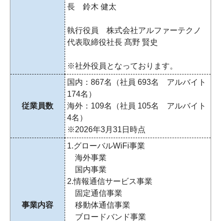
長 鈴木 健太
執行役員 株式会社アルファーテクノ
代表取締役社長 髙野 賢史
※社外役員となっております。
国内：867名（社員 693名 アルバイト
174名）
従業員数
海外：109名（社員 105名 アルバイト
4名）
※2026年3月31日時点
1.グローバルWiFi事業
海外事業
国内事業
2.情報通信サービス事業
固定通信事業
事業内容
移動体通信事業
ブロードバンド事業