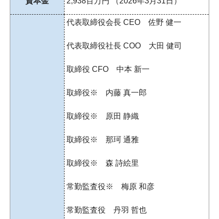
資本金
2,938百万円 （2026年3月31日）
ド
ッ
代表取締役会長 CEO 佐野 健一
ト
コ
代表取締役社長 COO 大田 健司
ム】
HOME
取締役 CFO 中本 新一
取締役※ 内藤 真一郎
取締役※ 原田 静織
取締役※ 那珂 通雅
取締役※ 森 詩絵里
常勤監査役※ 梅原 和彦
常勤監査役 丹羽 哲也