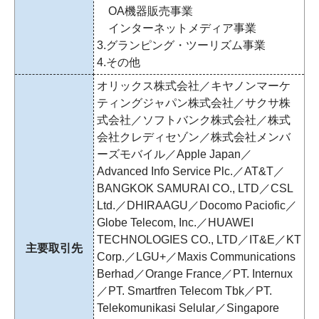
OA機器販売事業
インターネットメディア事業
3.グランピング・ツーリズム事業
4.その他
オリックス株式会社／キヤノンマーケ
ティングジャパン株式会社／サクサ株
式会社／ソフトバンク株式会社／株式
会社クレディセゾン／株式会社メンバ
ーズモバイル／Apple Japan／
Advanced Info Service Plc.／AT&T／
BANGKOK SAMURAI CO., LTD／CSL
Ltd.／DHIRAAGU／Docomo Paciofic／
Globe Telecom, Inc.／HUAWEI
TECHNOLOGIES CO., LTD／IT&E／KT
主要取引先
Corp.／LGU+／Maxis Communications
Berhad／Orange France／PT. Internux
／PT. Smartfren Telecom Tbk／PT.
Telekomunikasi Selular／Singapore