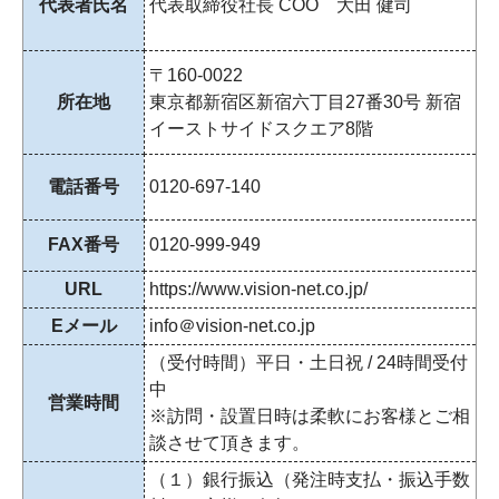
代表者氏名
代表取締役社長 COO 大田 健司
〒160-0022
所在地
東京都新宿区新宿六丁目27番30号 新宿
イーストサイドスクエア8階
電話番号
0120-697-140
FAX番号
0120-999-949
URL
https://www.vision-net.co.jp/
Eメール
info＠vision-net.co.jp
（受付時間）平日・土日祝 / 24時間受付
中
営業時間
※訪問・設置日時は柔軟にお客様とご相
談させて頂きます。
（１）銀行振込（発注時支払・振込手数