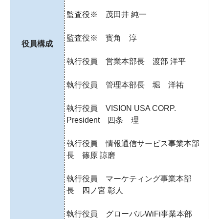
監査役※ 茂田井 純一
監査役※ 寳角 淳
役員構成
執行役員 営業本部長 渡部 洋平
執行役員 管理本部長 堀 洋祐
執行役員 VISION USA CORP.
President 四条 理
執行役員 情報通信サービス事業本部
長 篠原 諒磨
執行役員 マーケティング事業本部
長 四ノ宮 彰人
執行役員 グローバルWiFi事業本部