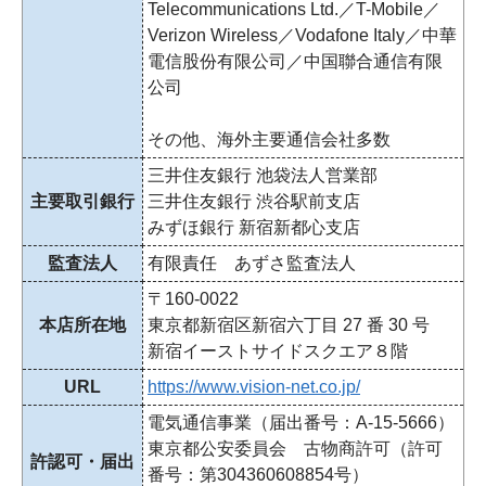
Telecommunications Ltd.／T-Mobile／
Verizon Wireless／Vodafone Italy／中華
電信股份有限公司／中国聯合通信有限
公司
その他、海外主要通信会社多数
三井住友銀行 池袋法人営業部
主要取引銀行
三井住友銀行 渋谷駅前支店
みずほ銀行 新宿新都心支店
監査法人
有限責任 あずさ監査法人
〒160-0022
本店所在地
東京都新宿区新宿六丁目 27 番 30 号
新宿イーストサイドスクエア８階
URL
https://www.vision-net.co.jp/
電気通信事業（届出番号：A-15-5666）
東京都公安委員会 古物商許可（許可
許認可・届出
番号：第304360608854号）