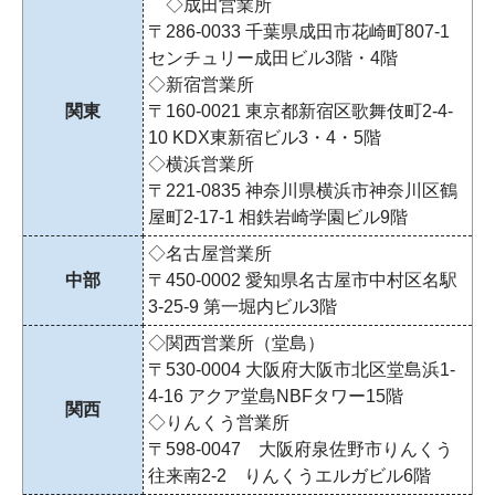
◇成田営業所
〒286-0033 千葉県成田市花崎町807-1
センチュリー成田ビル3階・4階
◇新宿営業所
関東
〒160-0021 東京都新宿区歌舞伎町2-4-
10 KDX東新宿ビル3・4・5階
◇横浜営業所
〒221-0835 神奈川県横浜市神奈川区鶴
屋町2-17-1 相鉄岩崎学園ビル9階
◇名古屋営業所
中部
〒450-0002 愛知県名古屋市中村区名駅
3-25-9 第一堀内ビル3階
◇関西営業所（堂島）
〒530-0004 大阪府大阪市北区堂島浜1-
4-16 アクア堂島NBFタワー15階
関西
◇りんくう営業所
〒598-0047 大阪府泉佐野市りんくう
往来南2-2 りんくうエルガビル6階