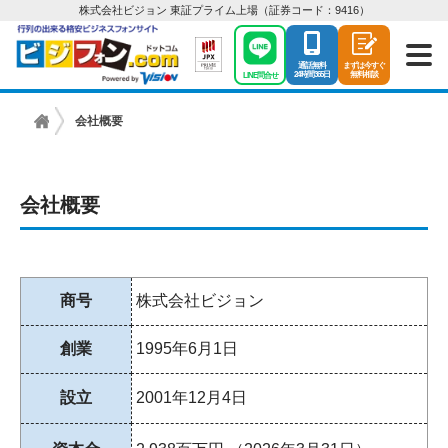
株式会社ビジョン 東証プライム上場（証券コード：9416）
通話無料
まずは今すぐ
24時間365日
無料相談
LINE問合せ
会社概要
ビ
ジ
ネ
会社概要
ス
フ
ォ
ン
商号
株式会社ビジョン
は
【ビ
創業
1995年6月1日
ジ
フ
設立
2001年12月4日
ォ
ン