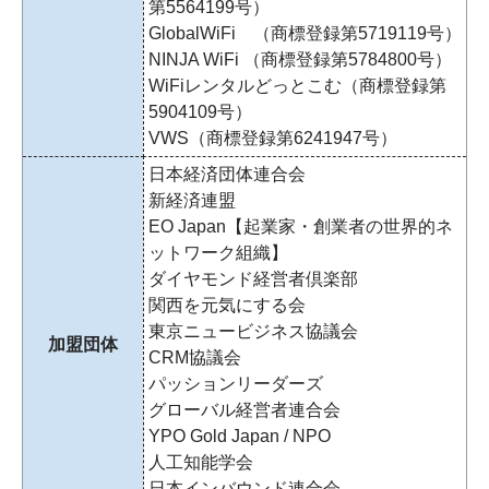
第5564199号）
GlobalWiFi （商標登録第5719119号）
NINJA WiFi （商標登録第5784800号）
WiFiレンタルどっとこむ（商標登録第
5904109号）
VWS（商標登録第6241947号）
日本経済団体連合会
新経済連盟
EO Japan【起業家・創業者の世界的ネ
ットワーク組織】
ダイヤモンド経営者倶楽部
関西を元気にする会
東京ニュービジネス協議会
加盟団体
CRM協議会
パッションリーダーズ
グローバル経営者連合会
YPO Gold Japan / NPO
人工知能学会
日本インバウンド連合会