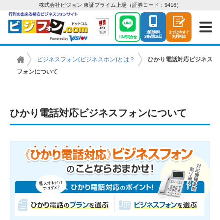
株式会社ビジョン 東証プライム上場（証券コード：9416）
通話無料
まずは今すぐ
24時間365日
無料相談
LINE問合せ
ビジネスフォン(ビジネスホン)とは？
ひかり電話対応ビジネス
ビ
フォンについて
ジ
ネ
ス
ひかり電話対応ビジネスフォンについて
フ
ォ
ン
は
【ビ
ジ
フ
ォ
ン