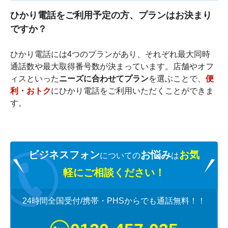
ド
ひかり電話をご利用予定の方、プランはお決まり
ッ
ト
ですか？
コ
ム】
ひかり電話には4つのプランがあり、それぞれ最大同時
HOME
通話数や最大取得番号数が決まっています。店舗やオフ
ィスといった
ニーズに合わせてプラン
を選ぶことで、
便
利・おトク
にひかり電話をご利用いただくことができま
す。
ビジネスフォン
お悩み
お気
についての
は
軽にご相談ください！
24時間全国受付/携帯・PHSからでも通話無料！！